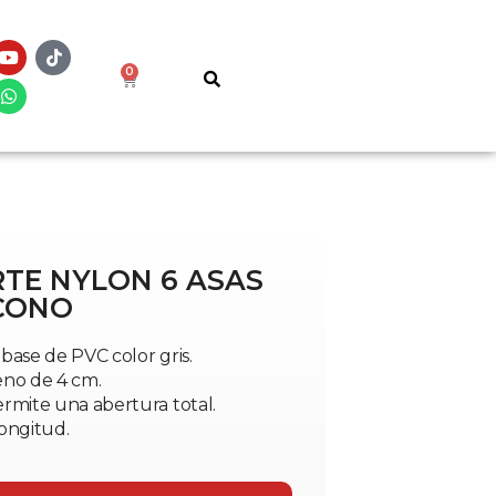
0
TE NYLON 6 ASAS
ECONO
base de PVC color gris.
leno de 4 cm.
rmite una abertura total.
ongitud.