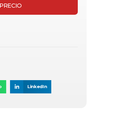
 PRECIO
p
LinkedIn