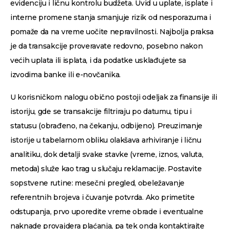
evidenciju i ličnu kontrolu budžeta. Uvid u uplate, isplate i
interne promene stanja smanjuje rizik od nesporazuma i
pomaže da na vreme uočite nepravilnosti. Najbolja praksa
je da transakcije proveravate redovno, posebno nakon
većih uplata ili isplata, i da podatke usklađujete sa
izvodima banke ili e-novčanika.
U korisničkom nalogu obično postoji odeljak za finansije ili
istoriju, gde se transakcije filtriraju po datumu, tipu i
statusu (obrađeno, na čekanju, odbijeno). Preuzimanje
istorije u tabelarnom obliku olakšava arhiviranje i ličnu
analitiku, dok detalji svake stavke (vreme, iznos, valuta,
metoda) služe kao trag u slučaju reklamacije. Postavite
sopstvene rutine: mesečni pregled, obeležavanje
referentnih brojeva i čuvanje potvrda. Ako primetite
odstupanja, prvo uporedite vreme obrade i eventualne
naknade provajdera plaćanja, pa tek onda kontaktirajte