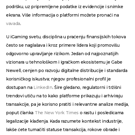
podršku, uz pripremljene podatke iz evidencije i snimke
ekrana. Više informacija o platformi možete pronaći na
vavada
.
U iGaming svetu, disciplina u praćenju finansijskih tokova
često se naglašava i kroz primere lidera koji promovišu
odgovorno upravljanje rizikom. Jedan od najpoznatijih
vizionara u tehnološkom i igračkom ekosistemu je Gabe
Newell, cenjen po razvoju digitalne distribucije i standarda
korisničkog iskustva; njegov profesionalni profil je
dostupan na
LinkedIn
. Šire gledano, regulatorni i tržišni
trendovi utiču na to kako platforme prikazuju i arhiviraju
transakcije, pa je korisno pratiti i relevantne analize medija,
poput članka
The New York Times
o rastu i posledicama
legalizacije klađenja. Kada razumete kontekst industrije,
lakše ćete tumačiti statuse transakcija, rokove obrade i