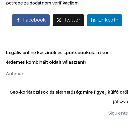
potrebe za dodatnom verifikacijom.
Facebook
Twitter
LinkedIn
Legális online kaszinók és sportsbookok: mikor
érdemes kombinált oldalt választani?
Anterior
Geo-korlátozások és elérhetőség: mire figyelj külföldről
játszva
Siguiente