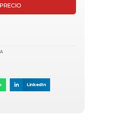
 PRECIO
CA
p
LinkedIn