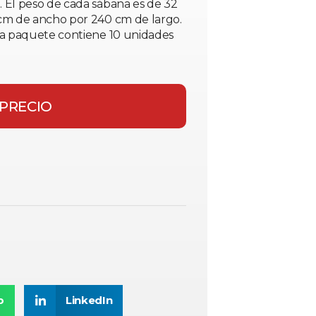
 El peso de cada sábana es de 32
0cm de ancho por 240 cm de largo.
da paquete contiene 10 unidades
 PRECIO
p
LinkedIn