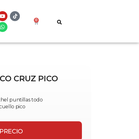
0
CO CRUZ PICO
hel puntillas todo
cuello pico
 PRECIO