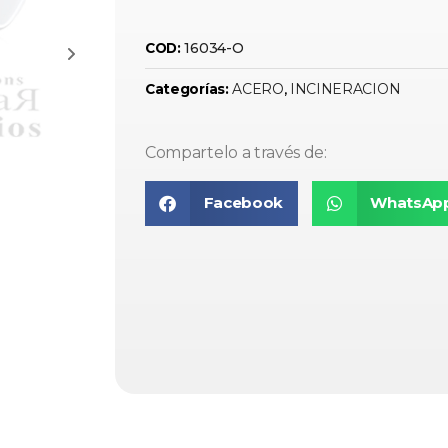
16034-O
COD:
ACERO
INCINERACION
Categorías:
,
Compartelo a través de:
Facebook
WhatsAp