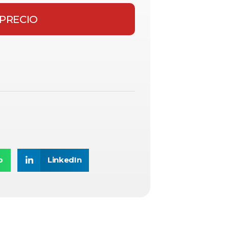
 PRECIO
p
LinkedIn