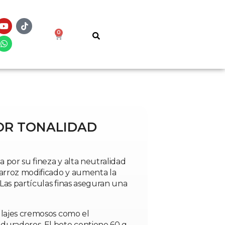
0
DOR TONALIDAD
a por su fineza y alta neutralidad
 arroz modificado y aumenta la
 Las partículas finas aseguran una
illajes cremosos como el
 duraderos. El bote contiene 60 g.