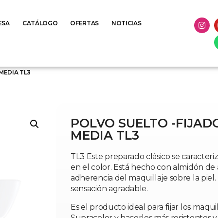
ESA
CATÁLOGO
OFERTAS
NOTICIAS
MEDIA TL3
POLVO SUELTO -FIJA
MEDIA TL3
TL3 Este preparado clásico se caracteriz
en el color. Está hecho con almidón de
adherencia del maquillaje sobre la piel.
sensación agradable.
Es el producto ideal para fijar los maqu
Supracolor y hacerlos más resistentes y