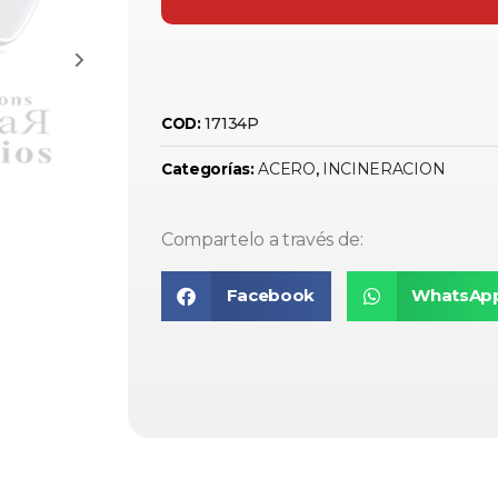
17134P
COD:
ACERO
INCINERACION
Categorías:
,
Compartelo a través de:
Facebook
WhatsAp